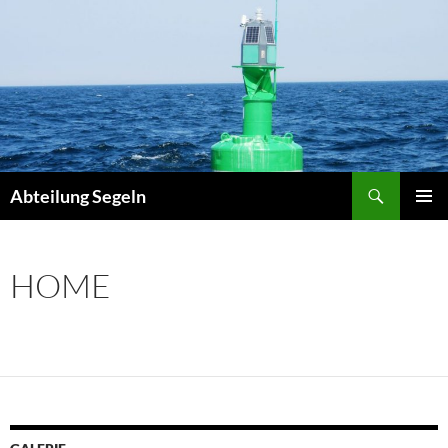
Zum
Inhalt
springen
Suchen
Abteilung Segeln
PRIMÄR
MENÜ
HOME