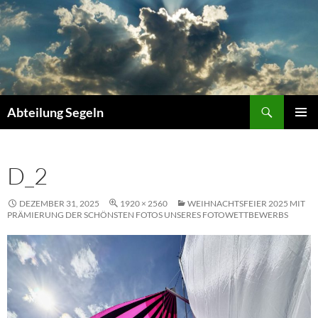
Zum
Inhalt
springen
Suchen
Abteilung Segeln
PRIMÄR
MENÜ
D_2
DEZEMBER 31, 2025
1920 × 2560
WEIHNACHTSFEIER 2025 MIT
PRÄMIERUNG DER SCHÖNSTEN FOTOS UNSERES FOTOWETTBEWERBS