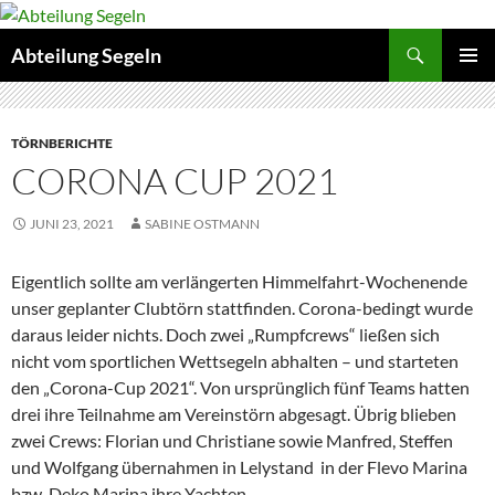
Zum
Inhalt
Suchen
Abteilung Segeln
springen
PRIMÄR
MENÜ
TÖRNBERICHTE
CORONA CUP 2021
JUNI 23, 2021
SABINE OSTMANN
Eigentlich sollte am verlängerten Himmelfahrt-Wochenende
unser geplanter Clubtörn stattfinden. Corona-bedingt wurde
daraus leider nichts. Doch zwei „Rumpfcrews“ ließen sich
nicht vom sportlichen Wettsegeln abhalten – und starteten
den „Corona-Cup 2021“.
Von ursprünglich fünf Teams hatten
drei ihre Teilnahme am Vereinstörn abgesagt. Übrig blieben
zwei Crews: Florian und Christiane sowie Manfred, Steffen
und Wolfgang übernahmen in Lelystand in der Flevo Marina
bzw. Deko Marina ihre Yachten.