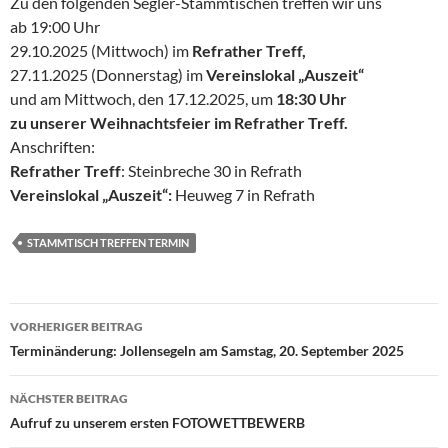
Zu den folgenden Segler-Stammtischen treffen wir uns
ab 19:00 Uhr
29.10.2025 (Mittwoch) im
Refrather Treff,
27.11.2025 (Donnerstag) im
Vereinslokal „Auszeit“
und am Mittwoch, den 17.12.2025, um
18:30 Uhr
zu unserer Weihnachtsfeier im Refrather Treff.
Anschriften:
Refrather Treff
: Steinbreche 30 in Refrath
Vereinslokal „Auszeit“:
Heuweg 7 in Refrath
STAMMTISCH TREFFEN TERMIN
Beitragsnavigation
VORHERIGER BEITRAG
Terminänderung: Jollensegeln am Samstag, 20. September 2025
NÄCHSTER BEITRAG
Aufruf zu unserem ersten FOTOWETTBEWERB