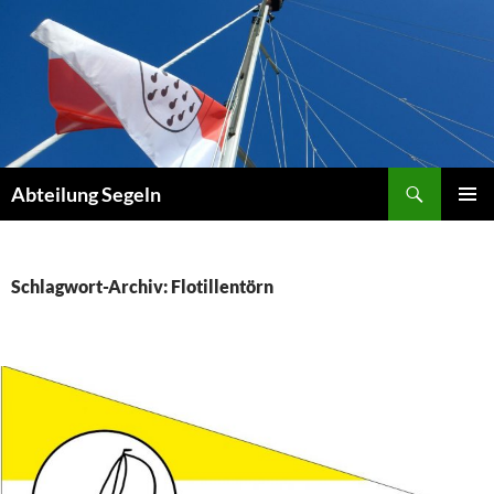
Zum
Inhalt
springen
Suchen
Abteilung Segeln
PRIMÄR
MENÜ
Schlagwort-Archiv: Flotillentörn