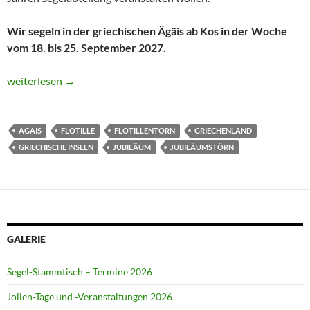
Wir segeln in der griechischen Ägäis ab Kos in der Woche
vom 18. bis 25. September 2027.
Jubiläumstörn 2027 – Umfrage „Bist du dabei?“
weiterlesen
→
ÄGÄIS
FLOTILLE
FLOTILLENTÖRN
GRIECHENLAND
GRIECHISCHE INSELN
JUBILÄUM
JUBILÄUMSTÖRN
GALERIE
Segel-Stammtisch – Termine 2026
Jollen-Tage und -Veranstaltungen 2026