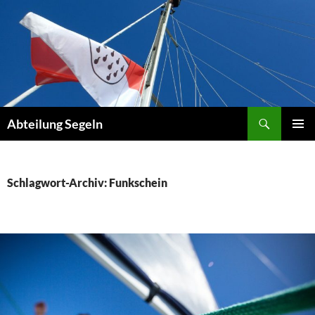
Zum
Inhalt
springen
Suchen
Abteilung Segeln
PRIMÄR
MENÜ
Schlagwort-Archiv: Funkschein