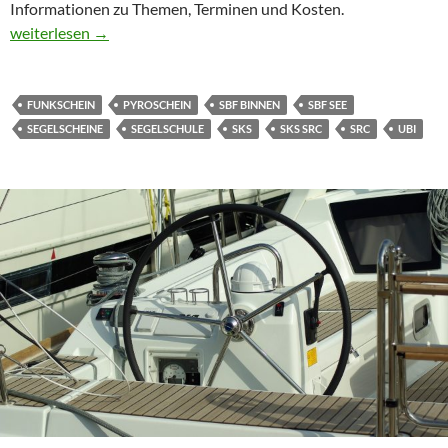
Informationen zu Themen, Terminen und Kosten.
Segelscheine mit der Sportschifferschule Köln
weiterlesen
→
FUNKSCHEIN
PYROSCHEIN
SBF BINNEN
SBF SEE
SEGELSCHEINE
SEGELSCHULE
SKS
SKS SRC
SRC
UBI