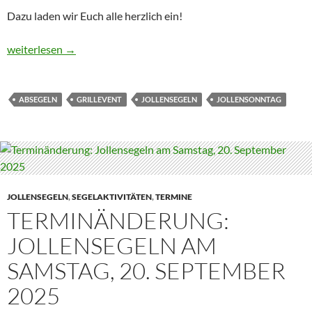
Dazu laden wir Euch alle herzlich ein!
Absegeln mit Grillfest am 12.10.2025 am Unterbacher See
weiterlesen
→
ABSEGELN
GRILLEVENT
JOLLENSEGELN
JOLLENSONNTAG
JOLLENSEGELN
,
SEGELAKTIVITÄTEN
,
TERMINE
TERMINÄNDERUNG:
JOLLENSEGELN AM
SAMSTAG, 20. SEPTEMBER
2025