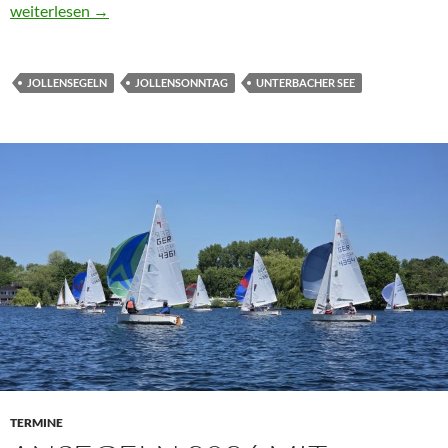
Jollensegeln am Sonntag, 3. Mai 2026
weiterlesen
→
JOLLENSEGELN
JOLLENSONNTAG
UNTERBACHER SEE
TERMINE