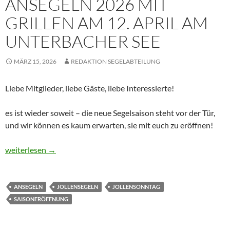
ANSEGELN 2026 MIT
GRILLEN AM 12. APRIL AM
UNTERBACHER SEE
MÄRZ 15, 2026
REDAKTION SEGELABTEILUNG
Liebe Mitglieder, liebe Gäste, liebe Interessierte!
es ist wieder soweit – die neue Segelsaison steht vor der Tür,
und wir können es kaum erwarten, sie mit euch zu eröffnen!
Ansegeln 2026 mit Grillen am 12. April am Unterbacher See
weiterlesen
→
ANSEGELN
JOLLENSEGELN
JOLLENSONNTAG
SAISONERÖFFNUNG