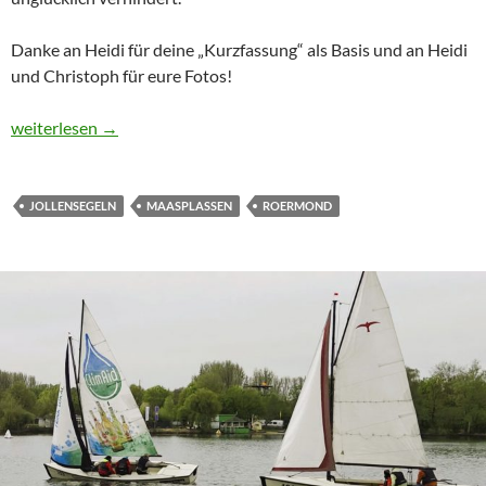
Danke an Heidi für deine „Kurzfassung“ als Basis und an Heidi
und Christoph für eure Fotos!
So war unser Segelsonntag in Roermond
weiterlesen
→
JOLLENSEGELN
MAASPLASSEN
ROERMOND