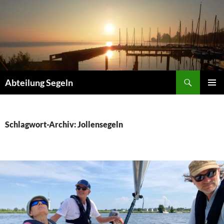
Zum
Inhalt
springen
Suchen
Abteilung Segeln
PRIMÄR
MENÜ
Schlagwort-Archiv: Jollensegeln