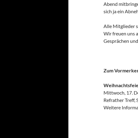
Abend mitbringen
sich ja ein Abne
Alle Mitglieder 
Wir freuen uns 
Gesprächen und
Zum Vormerke
Weihnachtsfeie
Mittwoch, 17. D
Refrather Treff,
Weitere Inform