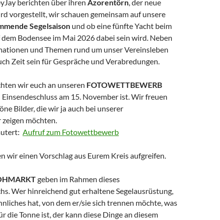
Jay berichten über ihren
Azorentörn
, der neue
rd vorgestellt, wir schauen gemeinsam auf unsere
mende Segelsaison
und ob eine fünfte Yacht beim
uf dem Bodensee im Mai 2026 dabei sein wird. Neben
mationen und Themen rund um unser Vereinsleben
auch Zeit sein für Gespräche und Verabredungen.
chten wir euch an unseren
FOTOWETTBEWERB
n Einsendeschluss am 15. November ist. Wir freuen
öne Bilder, die wir ja auch bei unserer
 zeigen möchten.
läutert:
Aufruf zum Fotowettbewerb
 wir einen Vorschlag aus Eurem Kreis aufgreifen.
OHMARKT
geben im Rahmen dieses
hs. Wer hinreichend gut erhaltene Segelausrüstung,
nliches hat, von dem er/sie sich trennen möchte, was
ür die Tonne ist, der kann diese Dinge an diesem