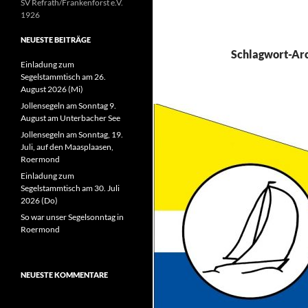
SV Refrath/Frankenforst e.V.
1926
NEUESTE BEITRÄGE
Schlagwort-Arc
Einladung zum
Segelstammtisch am 26.
August 2026 (Mi)
Jollensegeln am Sonntag 9.
August am Unterbacher See
Jollensegeln am Sonntag, 19.
Juli, auf den Maasplaasen,
Roermond
Einladung zum
Segelstammtisch am 30. Juli
2026 (Do)
So war unser Segelsonntag in
Roermond
NEUESTE KOMMENTARE