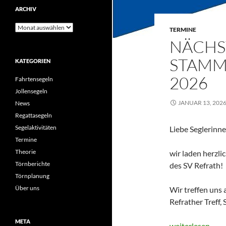
ARCHIV
Archiv
TERMINE
NÄCHS
STAMM
KATEGORIEN
2026
Fahrtensegeln
Jollensegeln
JANUAR 13, 202
News
Regattasegeln
Segelaktivitäten
Liebe Seglerinne
Termine
Theorie
wir laden herzli
Törnberichte
des SV Refrath!
Törnplanung
Über uns
Wir treffen uns 
Refrather Treff,
META
Nächster Segel-
weiterlesen
→