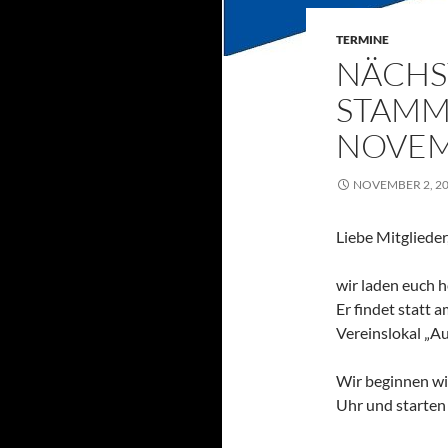
TERMINE
NÄCHS
STAMMT
NOVEM
NOVEMBER 2, 2
Liebe Mitglieder
wir laden euch 
Er findet statt
Vereinslokal „Au
Wir beginnen wi
Uhr und starten 