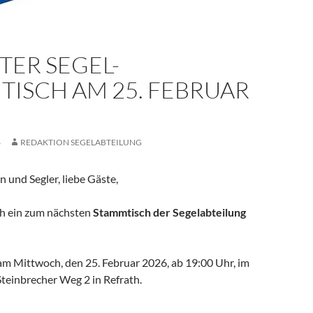
TER SEGEL-
TISCH AM 25. FEBRUAR
6
REDAKTION SEGELABTEILUNG
n und Segler, liebe Gäste,
ch ein zum nächsten
Stammtisch der Segelabteilung
am Mittwoch, den 25. Februar 2026, ab 19:00 Uhr, im
 Steinbrecher Weg 2 in Refrath.
Stammtisch am 25. Februar 2026