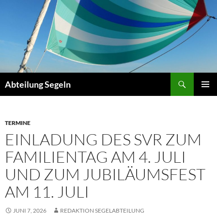
Zum
Inhalt
springen
Suchen
Abteilung Segeln
PRIMÄR
MENÜ
TERMINE
EINLADUNG DES SVR ZUM
FAMILIENTAG AM 4. JULI
UND ZUM JUBILÄUMSFEST
AM 11. JULI
JUNI 7, 2026
REDAKTION SEGELABTEILUNG